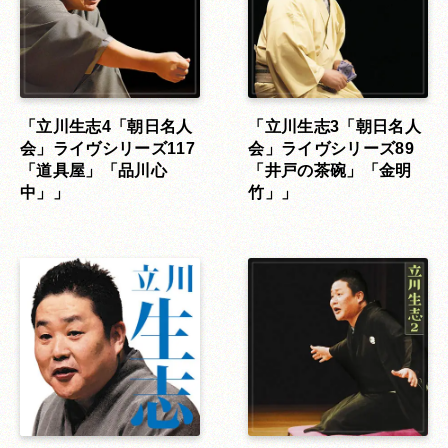
「立川生志4「朝日名人
「立川生志3「朝日名人
会」ライヴシリーズ117
会」ライヴシリーズ89
「道具屋」「品川心
「井戸の茶碗」「金明
中」」
竹」」