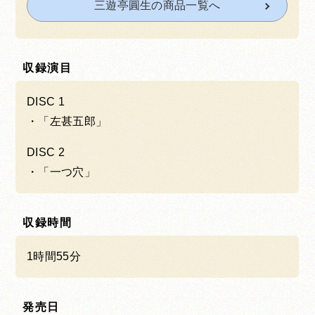
三遊亭圓生の商品一覧へ
収録演目
DISC 1
「左甚五郎」
DISC 2
「一つ穴」
収録時間
1時間55分
発売日