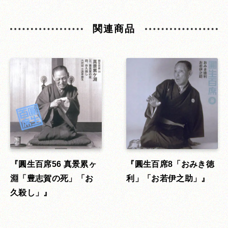
関連商品
圓生百席56 真景累ヶ
圓生百席8「おみき徳
淵「豊志賀の死」「お
利」「お若伊之助」
久殺し」