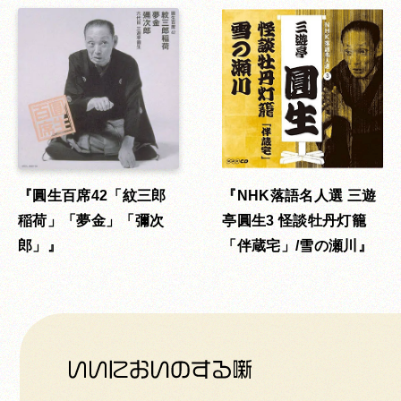
圓生百席42「紋三郎
NHK落語名人選 三遊
稲荷」「夢金」「彌次
亭圓生3 怪談牡丹灯籠
郎」
「伴蔵宅」/雪の瀬川