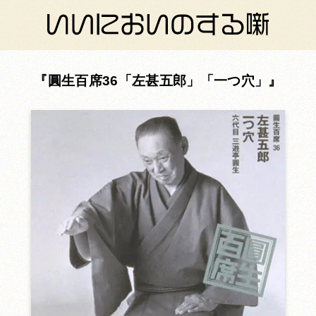
圓生百席36「左甚五郎」「一つ穴」