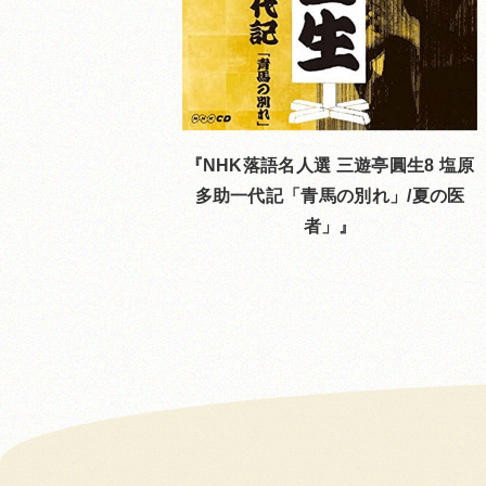
NHK落語名人選 三遊亭圓生8 塩原
多助一代記「青馬の別れ」/夏の医
者」