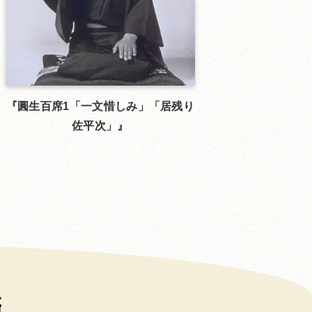
圓生百席1「一文惜しみ」「居残り
佐平次」