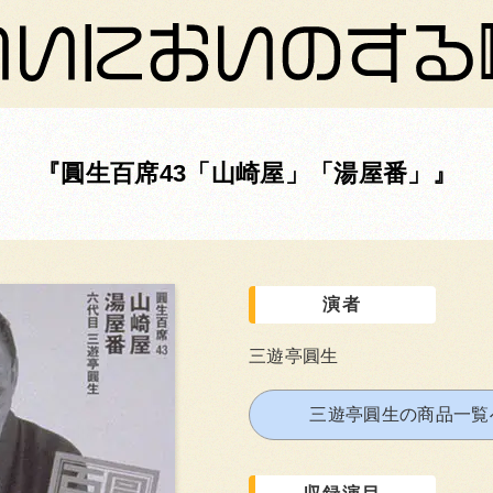
圓生百席43「山崎屋」「湯屋番」
演者
三遊亭圓生
三遊亭圓生の商品一覧