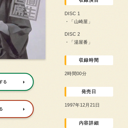
収録演目
DISC 1
「山崎屋」
DISC 2
「湯屋番」
収録時間
2時間00分
入する
発売日
1997年12月21日
る
内容詳細