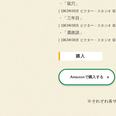
「鼠穴」
( 1963年08月 ビクター・スタジオ 収
「三年目」
( 1963年08月 ビクター・スタジオ 収
「鹿政談」
( 1963年08月 ビクター・スタジオ 収
購入
Amazonで購入する
※それぞれ各