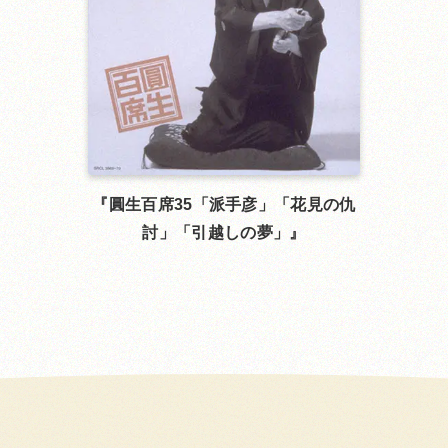
圓生百席35「派手彦」「花見の仇
討」「引越しの夢」