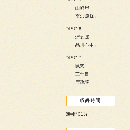
「山崎屋」
「盃の殿様」
DISC 6
「淀五郎」
「品川心中」
DISC 7
「鼠穴」
「三年目」
「鹿政談」
収録時間
8時間01分