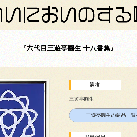
六代目三遊亭圓生 十八番集
演者
三遊亭圓生
三遊亭圓生の商品一覧