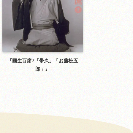
圓生百席7「帯久」「お藤松五
郎」