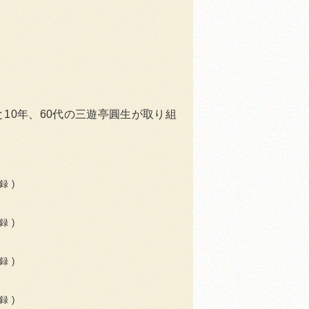
10年、60代の三遊亭圓生が取り組
録 )
録 )
録 )
録 )