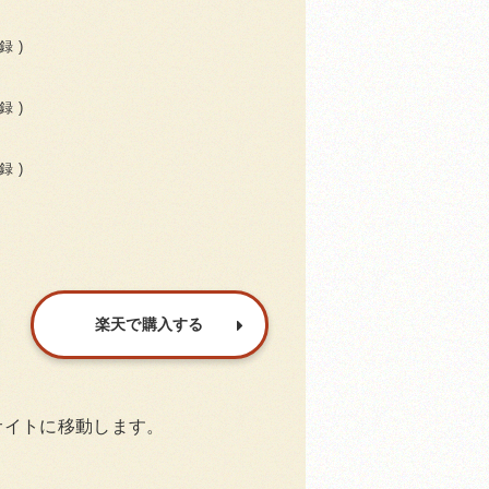
録 )
録 )
録 )
楽天で購入する
サイトに移動します。