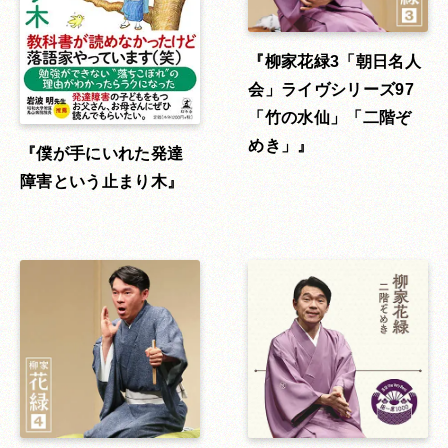
柳家花緑3「朝日名人
会」ライヴシリーズ97
「竹の水仙」「二階ぞ
めき」
僕が手にいれた発達
障害という止まり木