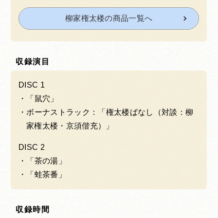
柳家権太楼の商品一覧へ
収録演目
DISC 1
「鼠穴」
ボーナストラック：「権太楼ばなし（対談：柳
家権太楼・京須偕充）」
DISC 2
「茶の湯」
「蛙茶番」
収録時間