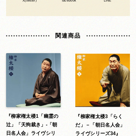
X(twitter)
facebook
LINE
関連商品
柳家権太楼1「幽霊の
柳家権太楼3「らく
辻」「天狗裁き」-「朝
だ」－「朝日名人会」
日名人会」ライヴシリ
ライヴシリーズ34