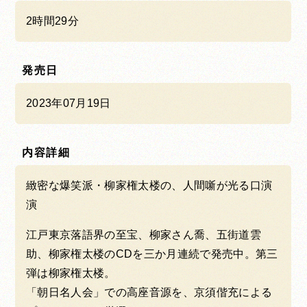
2時間29分
発売日
2023年07月19日
内容詳細
緻密な爆笑派・柳家権太楼の、人間噺が光る口演
演
江戸東京落語界の至宝、柳家さん喬、五街道雲
助、柳家権太楼のCDを三か月連続で発売中。第三
弾は柳家権太楼。
「朝日名人会」での高座音源を、京須偕充による