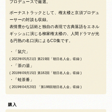
プロデュースで厳選。
ボーナストラックとして、権太楼と京須プロデュ
ーサーの対談も収録。
表情豊かな話術と独自の表現で古典落語をエネル
ギッシュに演じる柳家権太楼の、人間ドラマが光
る円熟の名口演によるCD集です。
「鼠穴」
( 2022年05月21日 第219回「朝日名人会」収録 )
「茶の湯」
( 2018年09月15日 第182回「朝日名人会」収録 )
「蛙茶番」
( 2019年04月20日 「第188回朝日名人会」収録 )
購入