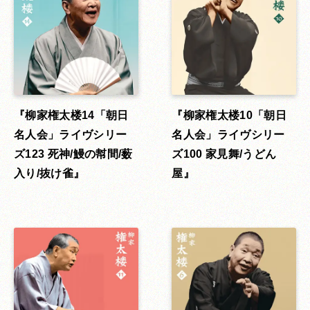
柳家権太楼14「朝日
柳家権太楼10「朝日
名人会」ライヴシリー
名人会」ライヴシリー
ズ123 死神/鰻の幇間/薮
ズ100 家見舞/うどん
入り/抜け雀
屋