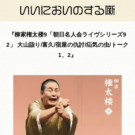
柳家権太楼9「朝日名人会ライヴシリーズ9
2」 大山詣り/富久/宿屋の仇討/疝気の虫/トーク
1、2