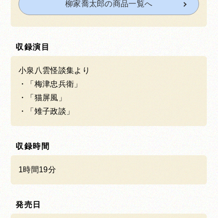
柳家喬太郎の商品一覧へ
収録演目
小泉八雲怪談集より
「梅津忠兵衛」
「猫屏風」
「雉子政談」
収録時間
1時間19分
発売日