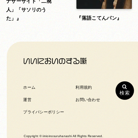
ナザーサイド「二廃
人」「サソリのう
落語こてんパン
た」
ホーム
利用規約
検索
運営
お問い合わせ
プライバシーポリシー
Copyright © iinioinosuruhanashi All Rights Reserved.