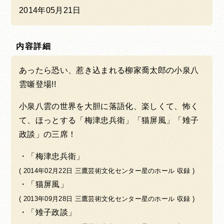
2014年05月21日
内容詳細
あったら恐い、惹き込まれる柳家喬太郎の小泉八
雲噺登場!!
小泉八雲の世界を大胆に落語化、楽しくて、怖く
て、ほっとする「梅津忠兵衛」「猫屏風」「雉子
政談」の三席！
「梅津忠兵衛」
( 2014年02月22日 三鷹芸術文化センター星のホール 収録 )
「猫屏風」
( 2013年09月28日 三鷹芸術文化センター星のホール 収録 )
「雉子政談」