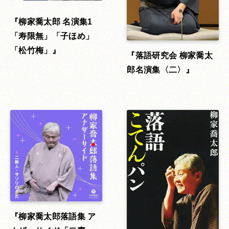
柳家喬太郎 名演集1
「寿限無」「子ほめ」
「松竹梅」
落語研究会 柳家喬太
郎名演集〈二〉
柳家喬太郎落語集 ア