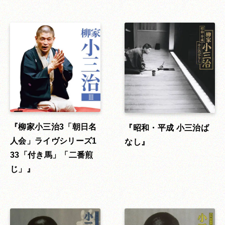
柳家小三治3「朝日名
昭和・平成 小三治ば
人会」ライヴシリーズ1
なし
33「付き馬」「二番煎
じ」