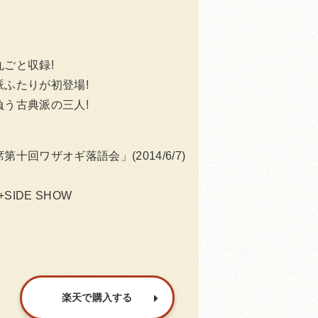
ごと収録!
ふたりが初登場!
う古典派の三人!
回ワザオギ落語会」(2014/6/7)
+SIDE SHOW
楽天で購入する