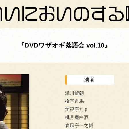
DVDワザオギ落語会 vol.10
演者
瀧川鯉朝
柳亭市馬
笑福亭たま
桃月庵白酒
春風亭一之輔