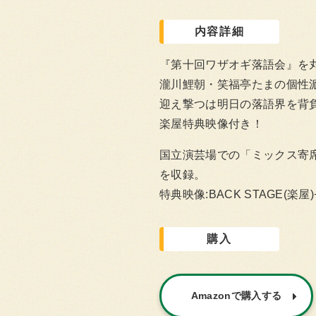
内容詳細
『第十回ワザオギ落語会』を丸
瀧川鯉朝・笑福亭たまの個性派
迎え撃つは明日の落語界を背負
楽屋特典映像付き！
国立演芸場での「ミックス寄席第十
を収録。
特典映像:BACK STAGE(楽屋)
購入
Amazonで購入する