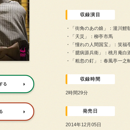
収録演目
「街角のあの娘」：瀧川鯉
「天災」：柳亭市馬
「憧れの人間国宝」：笑福
「臆病源兵衛」：桃月庵白
「粗忽の釘」：春風亭一之
収録時間
入する
2時間29分
発売日
る
2014年12月05日