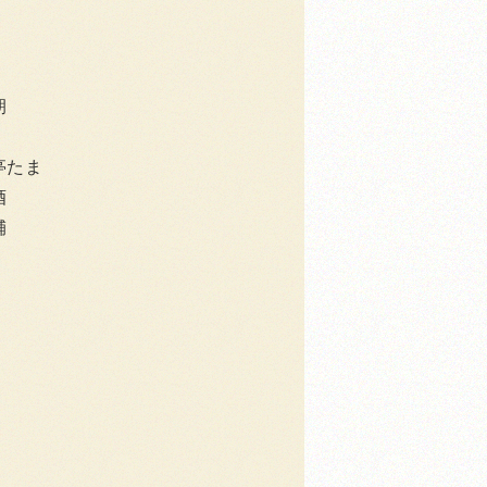
朝
亭たま
酒
輔