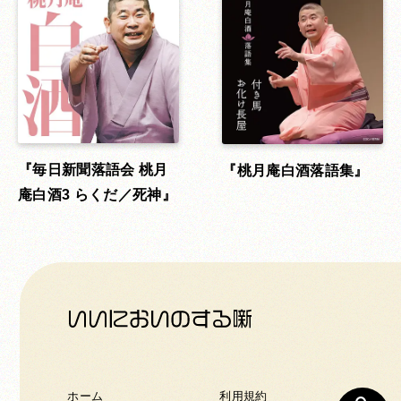
毎日新聞落語会 桃月
桃月庵白酒落語集
庵白酒3 らくだ／死神
ホーム
利用規約