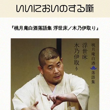
桃月庵白酒落語集 浮世床／木乃伊取り