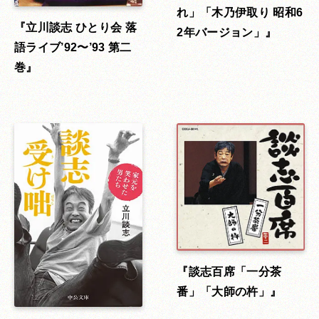
れ」「木乃伊取り 昭和6
立川談志 ひとり会 落
2年バージョン」
語ライブ’92〜’93 第二
巻
談志百席「一分茶
番」「大師の杵」