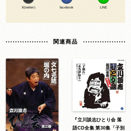
X(twitter)
facebook
LINE
関連商品
立川談志ひとり会 落
語CD全集 第30集「子別