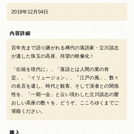
2018年12月04日
内容詳細
百年先まで語り継がれる稀代の落語家・立川談志
が遺した珠玉の高座、待望の映像化！
「伝統を現代に」、「落語とは人間の業の肯
定」、「イリュージョン」、「江戸の風」、数々
の名言を遺し、時代と観客、そして演者との関係
性を、「一期一会」と云い現わした立川談志の愛
おしい高座の数々を、どうぞ、こころゆくまでご
堪能ください。
購入