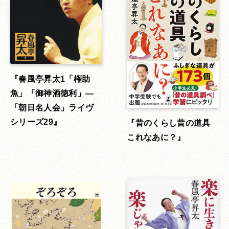
春風亭昇太1「権助
魚」「御神酒徳利」―
「朝日名人会」ライヴ
シリーズ29
昔のくらし昔の道具
これなあに？