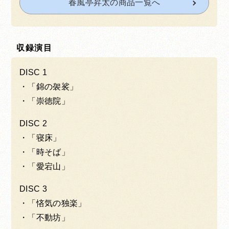
春風亭昇太の商品一覧へ
収録演目
DISC 1
「錦の袈裟」
「崇徳院」
DISC 2
「寝床」
「時そば」
「愛宕山」
DISC 3
「悋気の独楽」
「不動坊」