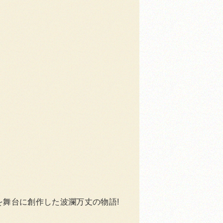
を舞台に創作した波瀾万丈の物語!