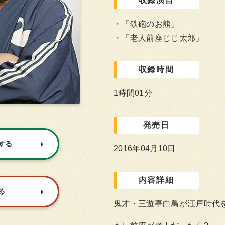
収録演目
「鉄砲のお熊」
「老人前座じじ太郎」
収録時間
1時間01分
発売日
入する
2016年04月10日
内容詳細
る
鬼才・三遊亭白鳥が江戸時代