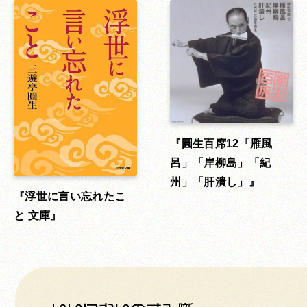
圓生百席12「雁風
呂」「岸柳島」「紀
州」「肝潰し」
浮世に言い忘れたこ
と 文庫