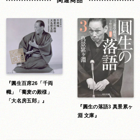
関連商品
圓生百席26「千両
幟」「蕎麦の殿様」
「大名房五郎」
圓生の落語3 真景累ヶ
淵 文庫