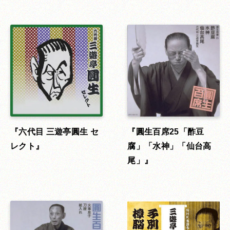
六代目 三遊亭圓生 セ
圓生百席25「酢豆
レクト
腐」「水神」「仙台高
尾」