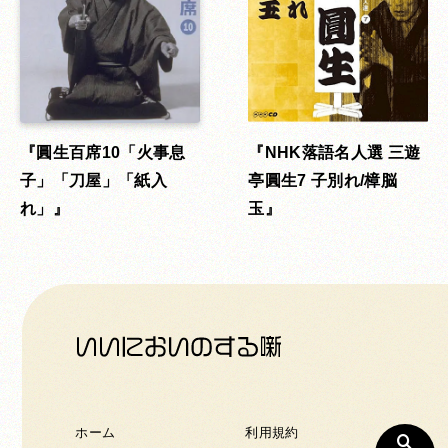
圓生百席10「火事息
NHK落語名人選 三遊
子」「刀屋」「紙入
亭圓生7 子別れ/樟脳
れ」
玉
ホーム
利用規約