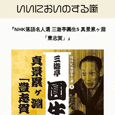
NHK落語名人選 三遊亭圓生5 真景累ヶ淵
「豊志賀」