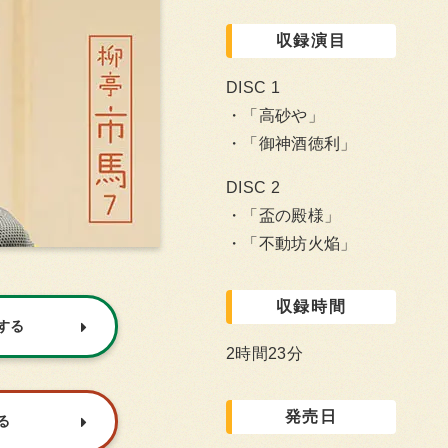
収録演目
DISC 1
「高砂や」
「御神酒徳利」
DISC 2
「盃の殿様」
「不動坊火焔」
収録時間
入する
2時間23分
発売日
る