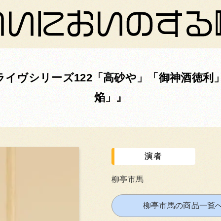
会ライヴシリーズ122「高砂や」「御神酒徳利
焔」
演者
柳亭市馬
柳亭市馬の商品一覧