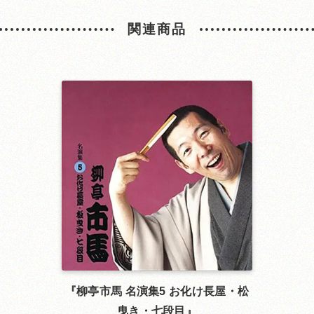
関連商品
柳亭市馬 名演集5 お化け長屋・松
曳き・七段目