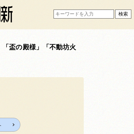
」「盃の殿様」「不動坊火
へ