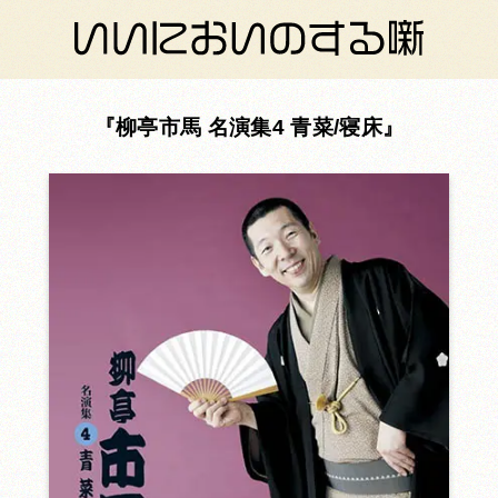
柳亭市馬 名演集4 青菜/寝床