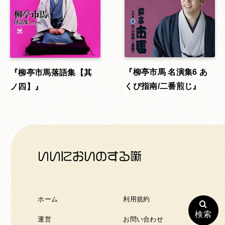
柳亭市馬 名演集6 あ
柳亭市馬落語集【其
くび指南/二番煎じ
ノ四】
ホーム
利用規約
検索
運営
お問い合わせ