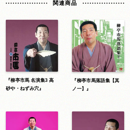
関連商品
柳亭市馬 名演集3 高
柳亭市馬落語集【其
砂や・ねずみ穴
ノ一】