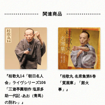
関連商品
桂歌丸14「朝日名人
桂歌丸 名席集第6巻
会」ライヴシリーズ106
「質屋庫」「厠火
「三遊亭圓朝作 塩原多
事」
助一代記 -あお（青馬）
の別れ-」