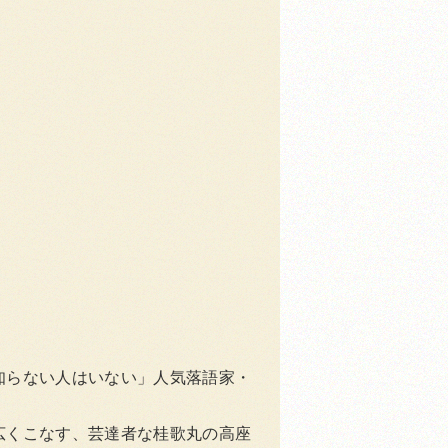
知らない人はいない」人気落語家・
広くこなす、芸達者な桂歌丸の高座