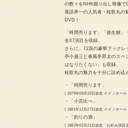
の数々をNHK掘り出し映像で
落語界一の人気者・桂歌丸の
DVD！
「時間売ります」「後生鰻」
全37演目を収録。
さらに、72頁の豪華ブックレ
亭小遊三と春風亭昇太のスペ
はなりたくない」も収録。
桂歌丸の魅力を十分に詰め込
「時間売ります」
( 1979年09月15日放送 イイノホー
「小言比べ」
( 1981年12月27日放送 イイノホー
「釣りの酒」
( 1982年02月21日放送「お好み演芸