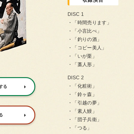
収録演目
DISC 1
「時間売ります」
「小言比べ」
「釣りの酒」
「コピー美人」
「いが栗」
「藁人形」
DISC 2
「化粧術」
入する
「鈴ヶ森」
「引越の夢」
「素人鰻」
る
「団子兵衛」
「つる」