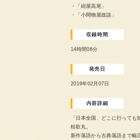
「紺屋高尾」
「小間物屋政談」
収録時間
14時間08分
発売日
2019年02月07日
内容詳細
「日本全国、どこに行っても
桂歌丸。
新作落語から古典落語まで幅