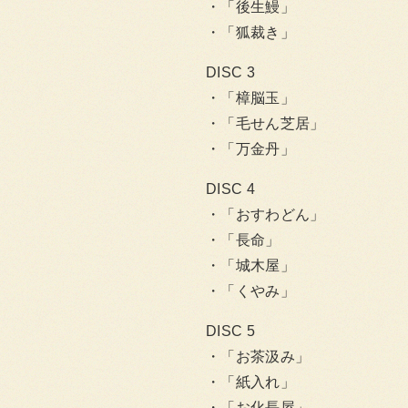
「後生鰻」
「狐裁き」
DISC 3
「樟脳玉」
「毛せん芝居」
「万金丹」
DISC 4
「おすわどん」
「長命」
「城木屋」
「くやみ」
DISC 5
「お茶汲み」
「紙入れ」
「お化長屋」