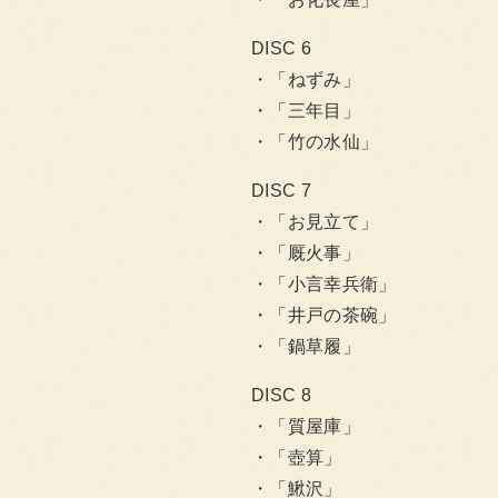
DISC 6
「ねずみ」
「三年目」
「竹の水仙」
DISC 7
「お見立て」
「厩火事」
「小言幸兵衛」
「井戸の茶碗」
「鍋草履」
DISC 8
「質屋庫」
「壺算」
「鰍沢」