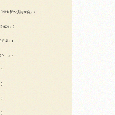
ル「NHK新作演芸大会」)
落語選集」)
落語選集」)
ゼント」)
)
)
)
)