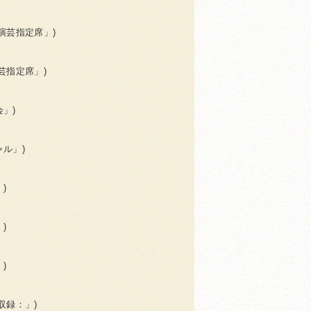
「演芸指定席」)
演芸指定席」)
会」)
ャル」)
)
)
)
 収録：」)