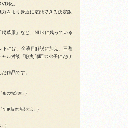
DVD化。
魅力をより身近に堪能できる決定版
「鍋草履」など、NHKに残っている
ットには、全演目解説に加え、三遊
シャル対談「歌丸師匠の弟子にだけ
んだ作品です。
ル「夜の指定席」)
ル「NHK新作演芸大会」)
会」)