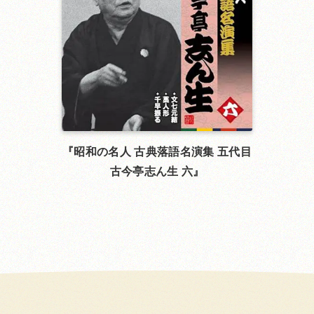
昭和の名人 古典落語名演集 五代目
古今亭志ん生 六