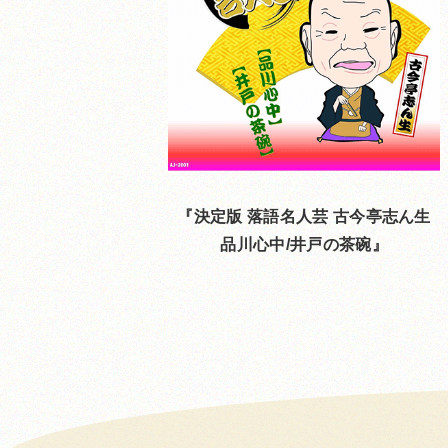
決定版 落語名人芸 古今亭志ん生
品川心中/井戸の茶碗