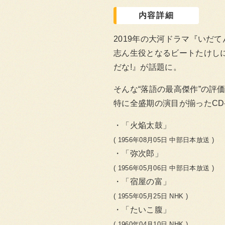
内容詳細
2019年の大河ドラマ『いだ
志ん生役となるビートたけしに
だな!』が話題に。
そんな“落語の最高傑作”の評
特に全盛期の演目が揃ったCD-
「火焔太鼓」
( 1956年08月05日 中部日本放送 )
「弥次郎」
( 1956年05月06日 中部日本放送 )
「宿屋の富」
( 1955年05月25日 NHK )
「たいこ腹」
( 1960年04月10日 NHK )