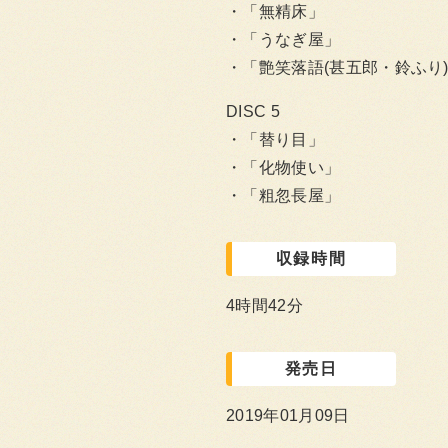
「無精床」
「うなぎ屋」
「艶笑落語(甚五郎・鈴ふり
DISC 5
「替り目」
「化物使い」
「粗忽長屋」
収録時間
4時間42分
発売日
2019年01月09日