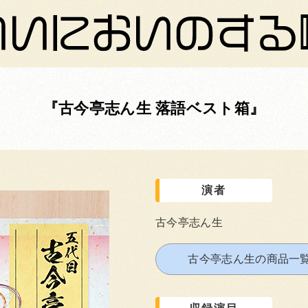
古今亭志ん生 落語ベスト箱
演者
古今亭志ん生
古今亭志ん生の商品一