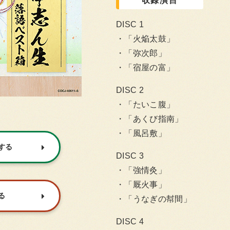
収録演目
DISC 1
「火焔太鼓」
「弥次郎」
「宿屋の富」
DISC 2
「たいこ腹」
「あくび指南」
「風呂敷」
入する
DISC 3
「強情灸」
「厩火事」
る
「うなぎの幇間」
DISC 4