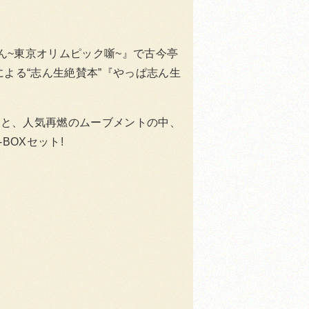
てん~東京オリムピック噺~』で古今亭
よる“志ん生絶賛本”『やっぱ志ん生
価と、人気再燃のムーブメントの中、
BOXセット!