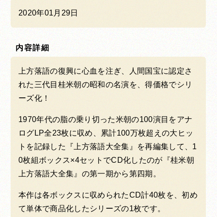
2020年01月29日
内容詳細
上方落語の復興に心血を注ぎ、人間国宝に認定さ
れた三代目桂米朝の昭和の名演を、得価格でシリ
ーズ化！
1970年代の脂の乗り切った米朝の100演目をアナ
ログLP全23枚に収め、累計100万枚超えの大ヒッ
トを記録した『上方落語大全集』を再編集して、1
0枚組ボックス×4セットでCD化したのが『桂米朝
上方落語大全集』の第一期から第四期。
本作は各ボックスに収められたCD計40枚を、初め
て単体で商品化したシリーズの1枚です。