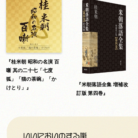
桂米朝 昭和の名演 百
噺 其の二十七「七度
狐」「猫の茶碗」「か
米朝落語全集 増補改
けとり」
訂版 第四巻