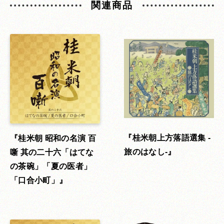
関連商品
桂米朝上方落語選集 -
桂米朝 昭和の名演 百
旅のはなし-
噺 其の二十六「はてな
の茶碗」「夏の医者」
「口合小町」