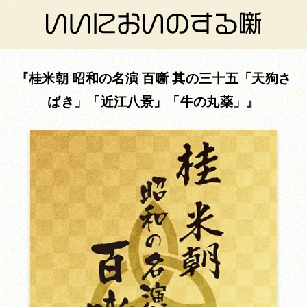
桂米朝 昭和の名演 百噺 其の三十五「天狗さ
ばき」「近江八景」「牛の丸薬」