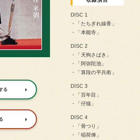
収録演目
DISC 1
「たちぎれ線香」
「本能寺」
DISC 2
「天狗さばき」
「阿弥陀池」
「算段の平兵衛」
DISC 3
入する
「百年目」
「仔猫」
DISC 4
る
「骨つり」
「稲荷俥」