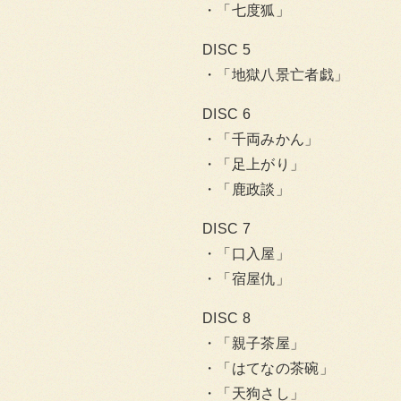
「七度狐」
DISC 5
「地獄八景亡者戯」
DISC 6
「千両みかん」
「足上がり」
「鹿政談」
DISC 7
「口入屋」
「宿屋仇」
DISC 8
「親子茶屋」
「はてなの茶碗」
「天狗さし」