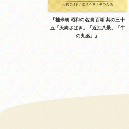
桂米朝 昭和の名演 百噺 其の三十
五「天狗さばき」「近江八景」「牛
の丸薬」