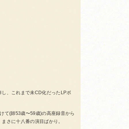
し、これまで未CD化だったLPボ
かけて(師53歳〜59歳)の高座録音から
、まさに十八番の演目ばかり。