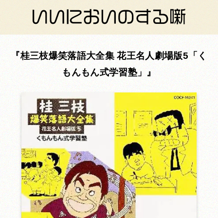
桂三枝爆笑落語大全集 花王名人劇場版5「く
もんもん式学習塾」