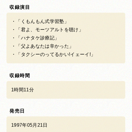
収録演目
「くもんもん式学習塾」
「君よ、モーツアルトを聴け」
「ハナタケ診療記」
「父よあなたは辛かった」
「タクシーのってるかい!イェーイ!」
収録時間
1時間11分
発売日
1997年05月21日