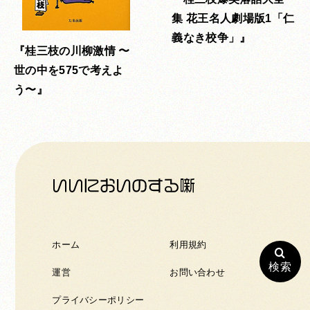
集 花王名人劇場版1「仁
義なき校争」
桂三枝の川柳激情 〜
世の中を575で考えよ
う〜
ホーム
利用規約
検索
運営
お問い合わせ
プライバシーポリシー