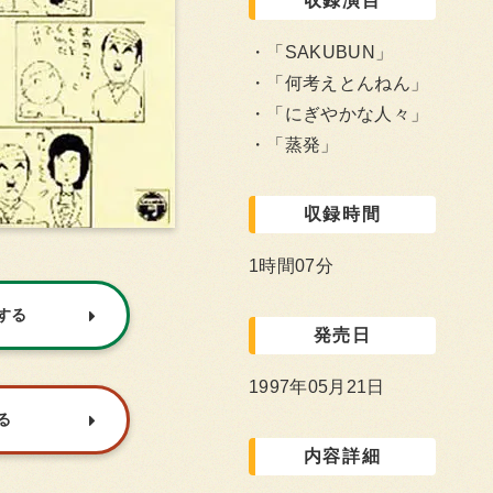
収録演目
「SAKUBUN」
「何考えとんねん」
「にぎやかな人々」
「蒸発」
収録時間
1時間07分
入する
発売日
1997年05月21日
る
内容詳細