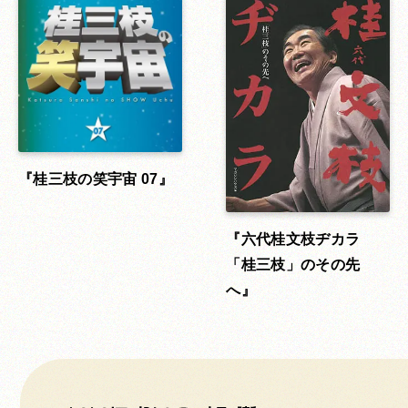
桂三枝の笑宇宙 07
六代桂文枝ヂカラ
「桂三枝」のその先
へ