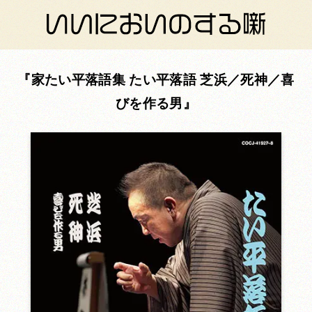
家たい平落語集 たい平落語 芝浜／死神／喜
びを作る男