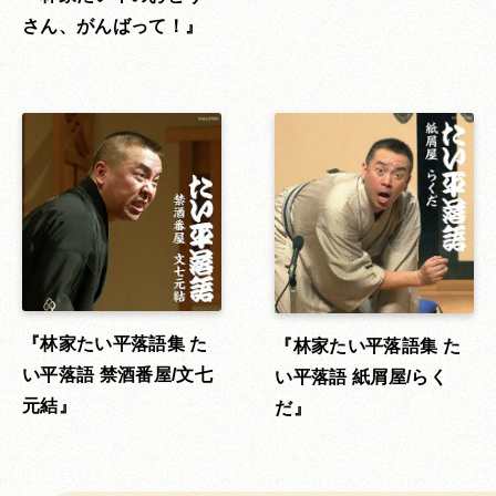
さん、がんばって！
林家たい平落語集 た
林家たい平落語集 た
い平落語 禁酒番屋/文七
い平落語 紙屑屋/らく
元結
だ