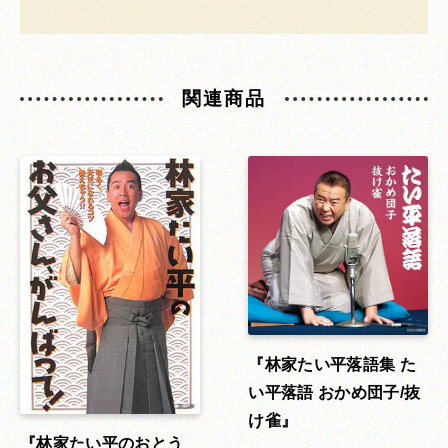
関連商品
林家たい平落語集 た
い平落語 おかめ団子/抜
け雀
林家たい平のおとう