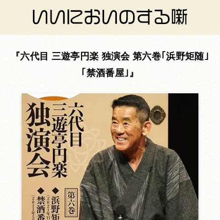
六代目 三遊亭円楽 独演会 第六巻｢浜野矩随｣
｢禁酒番屋｣