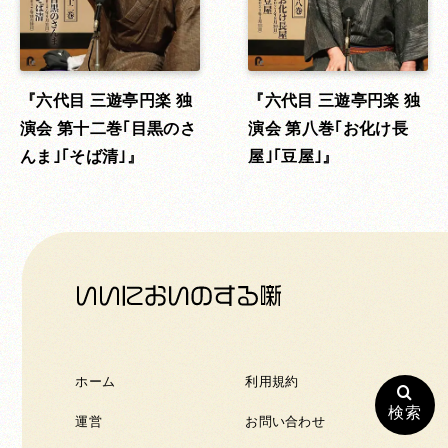
六代目 三遊亭円楽 独
六代目 三遊亭円楽 独
演会 第十二巻｢目黒のさ
演会 第八巻｢お化け長
んま｣｢そば清｣
屋｣｢豆屋｣
ホーム
利用規約
検索
運営
お問い合わせ