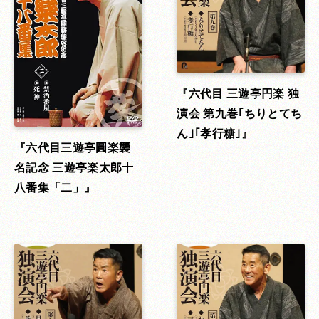
六代目 三遊亭円楽 独
演会 第九巻｢ちりとてち
ん｣｢孝行糖｣
六代目三遊亭圓楽襲
名記念 三遊亭楽太郎十
八番集「二」