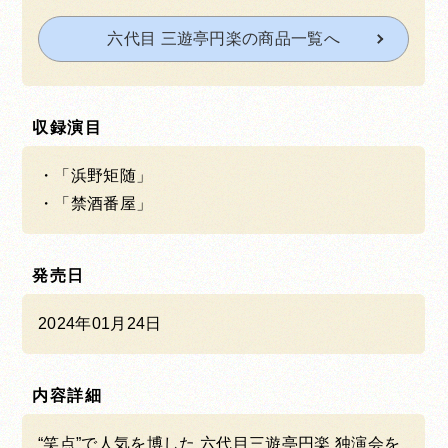
六代目 三遊亭円楽の商品一覧へ
収録演目
「浜野矩随」
「禁酒番屋」
発売日
2024年01月24日
内容詳細
“笑点”で人気を博した 六代目三遊亭円楽 独演会を