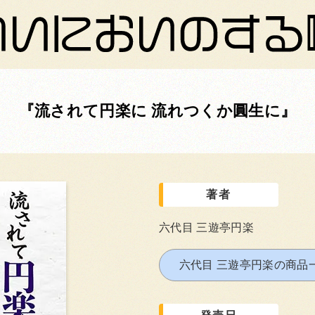
流されて円楽に 流れつくか圓生に
著者
六代目 三遊亭円楽
六代目 三遊亭円楽の商品