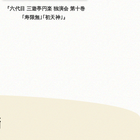
六代目 三遊亭円楽 独演会 第十巻
｢寿限無｣｢初天神｣