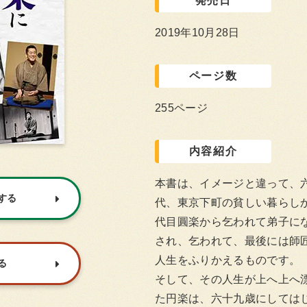
発売日
2019年10月28日
ページ数
255ページ
内容紹介
本書は、イメージと違って、
入する
代、東京下町の貧しい暮らし
代目圓楽から乞われて弟子に
され、乞われて、最後には師
人生をふりかえるものです。
る
そして、その人生が上へ上へ
た円楽は、六十九歳にしてはじ