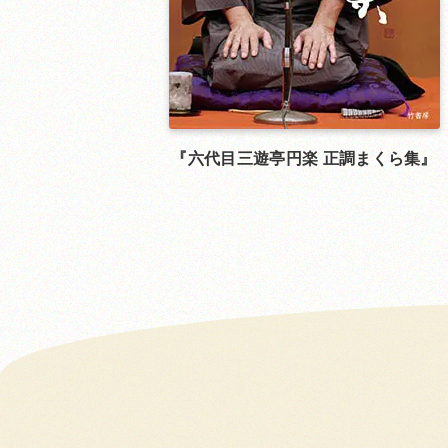
六代目三遊亭円楽 正調まくら集