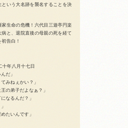
生という大名跡を襲名することを決
噺家生命の危機！六代目三遊亭円楽
大病と、退院直後の母親の死を経て
を初告白！
成二十年八月十七日
いんだ」
ッてみねぇかい？」
天王の弟子だよなぁ？」
打になるんだ？」
よ」
埋めたいんです」