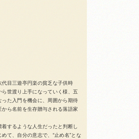
六代目三遊亭円楽の貧乏な子供時
から世渡り上手になっていく様、五
なった入門を機会に、周囲から期待
匠から名前を生存贈与される落語家
漂着するような人生だったと判断し
めて、自分の意志で、“止め名”とな