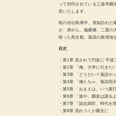
って封印されている三遊亭圓
意いたします。
初の自伝執筆中、突如訪れた
が、肺がん、脳腫瘍、二度の
悟った死生観、落語の新境地
目次
第1章 流されて円楽に 平
第2章 「俺、大学に行きた
第3章 「どうだい？落語や
第4章 「俺たちゃ、落語四
第5章 「おまえは、いつ真
第6章 「楽や、圓楽は譲る
第7章 「談志師匠、時代を
第8章 流れつくか圓生に