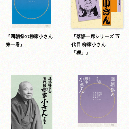
圓朝祭の柳家小さん
落語一席シリーズ 五
第一巻
代目 柳家小さん
「狸」