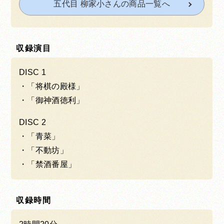
五代目 柳家小さんの商品一覧へ
収録演目
DISC 1
「将棋の殿様」
「御神酒徳利」
DISC 2
「青菜」
「不動坊」
「禁酒番屋」
収録時間