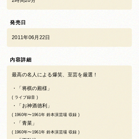
2時間20分
発売日
2011年06月22日
内容詳細
最高の名人による爆笑、至芸を厳選！
「将棋の殿様」
( ライブ録音 )
「お神酒徳利」
( 1960年〜1961年 鈴本演芸場 収録 )
「青菜」
( 1960年〜1961年 鈴本演芸場 収録 )